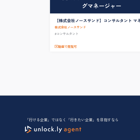
グマネージャー
【株式会社ノースサンド】コンサルタント マ
ジャ（東京/大阪）
株式会社ノースサンド
#コンサルタント
動画で閲覧可
「行ける企業」ではなく「行きたい企業」を目指すなら