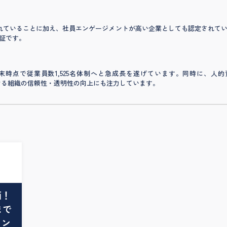
れていることに加え、社員エンゲージメントが高い企業としても認定されて
証です。
月末時点で従業員数1,525名体制へと急成長を遂げています。同時に、
を続ける組織の信頼性・透明性の向上にも注力しています。
画！
まで
ィン