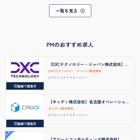
一覧を見る
PMのおすすめ求人
【DXCテクノロジー・ジャパン株式会社】
【Data & AI】 レガシーシステムのマイグレ
DXCテクノロジー・ジャパン株式会社
ーション案件をけん引する Project Manager
#プロジェクトマネージャー
/ Project Leader
動画で閲覧可
【キャディ株式会社】名古屋オペレーショ
ン拠点長
キャディ株式会社
#プロジェクトマネージャー
動画で閲覧可
オススメ
【アビームコンサルティング株式会社】