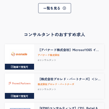
一覧を見る
コンサルタントのおすすめ求人
【アバナード株式会社】Microsoft365 イン
フラエンジニア・コンサルタント（DXコン
アバナード株式会社
サル/マネージャー職）
#コンサルタント
動画で閲覧可
【株式会社プロレド・パートナーズ】＜シ
ニアコンサルタント～＞ITコンサルタント
株式会社プロレド・パートナーズ
（デジタル&ハンズオンセクター）
#コンサルタント
動画で閲覧可
【KPMGコンサルティング】CPG, Retail &