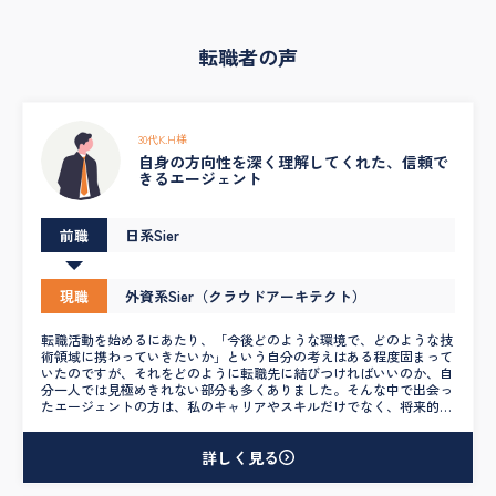
転職者の声
30代K.H様
自身の方向性を深く理解してくれた、信頼で
きるエージェント
前職
日系Sier
現職
外資系Sier（クラウドアーキテクト）
転職活動を始めるにあたり、「今後どのような環境で、どのような技
術領域に携わっていきたいか」という自分の考えはある程度固まって
いたのですが、それをどのように転職先に結びつければいいのか、自
分一人では見極めきれない部分も多くありました。そんな中で出会っ
たエージェントの方は、私のキャリアやスキルだけでなく、将来的に
挑戦していきたい分野や、働き方に対する価値観まで丁寧にヒアリン
グしてくださり、非常に精度の高いマッチングを実現してくれまし
た。 紹介いただいた求人情報はどれも詳細かつ具体的で、表面的な
詳しく見る
条件だけでなく、組織体制や実際の業務内容、求められる役割まで明
確に教えていただけたのが印象的です。また、良い点だけでなく懸念