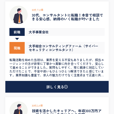
点もしっかり伝えていただけたことで、自分の意思で納得感のある選
択ができました。結果として、希望していたクラウド領域における外
資系Sierへの転職が決まり、技術力をより深めながら裁量ある環境で
30代 T.U様
働くことができています。 選考においても、企業ごとに合わせた面
30代、コンサルタントに転職！本音で相談で
接対策や、条件交渉のサポートまで丁寧に対応いただき、「単に転職
きる安心感。納得のいく転職が叶いました
を成立させる」ことがゴールではなく、「中長期的に活躍できるキャ
リア選択をする」ことを常に重視してくださった点が、他のエージェ
ントとの大きな違いでした。今後のキャリア設計に関するアドバイス
前職
大手事業会社
も的確で、まさに「信頼できる伴走者」という存在でした。心から感
謝しています。
大手総合コンサルティングファーム（サイバー
現職
セキュリティコンサルタント）
転職活動を始めた当初は、業界を変える不安もありましたが、担当エ
ージェントの方が非常に丁寧かつ真摯に向き合ってくださり、安心し
て進めることができました。質問もしやすく、常に親身に対応してい
ただけたことで、不安や迷いもひとつひとつ解消できたと感じていま
す。業界知識も豊富で、求人の魅力だけでなく注意点まで正直に共有
してくださったおかげで、納得感のある選択ができました。また、自
身の希望や経験をしっかり理解した上で、将来を見据えたキャリア提
案をしていただけた点も印象的でした。結果として、第一志望だった
詳しく見る
外資系コンサルティングファームから内定をいただき、希望していた
年収1,000万円を超える条件での転職が実現。信頼できるパートナー
に出会えたことに心から感謝しています。
30代S.A様
技術を活かしたキャリアへ。年収300万円ア