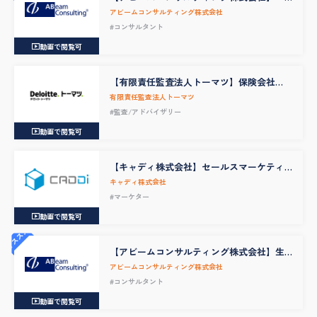
ンサルタント アカウントマネージャー、
アビームコンサルティング株式会社
PM（ディスクリート製造業向け）
#コンサルタント
動画で閲覧可
【有限責任監査法人トーマツ】保険会社
（生保・損保）のITリスクコンサルタント
有限責任監査法人トーマツ
#監査/アドバイザリー
動画で閲覧可
【キャディ株式会社】セールスマーケティ
ング（インサイドセールス）
キャディ株式会社
#マーケター
動画で閲覧可
オススメ
【アビームコンサルティング株式会社】生
産・PLMソリューションコンサルタント
アビームコンサルティング株式会社
#コンサルタント
動画で閲覧可