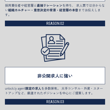
採用責任者や経営層と
直接リレーション
を持ち、 求人票では分からな
い
組織カルチャー・意思決定の背景・経営層の本音
までお伝えしま
す。
REASON.02
非公開求人に強い
unlock.ly agent
限定の求人
を多数保有。 大手コンサル・外資・スター
トアップなど、厳選されたポジションを中心にご提案します。
REASON.03