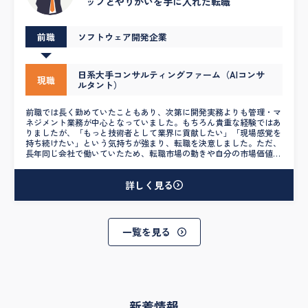
ップとやりがいを手に入れた転職
前職
ソフトウェア開発企業
日系大手コンサルティングファーム（AIコンサ
現職
ルタント）
前職では長く勤めていたこともあり、次第に開発実務よりも管理・マ
ネジメント業務が中心となっていました。もちろん貴重な経験ではあ
りましたが、「もっと技術者として業界に貢献したい」「現場感覚を
持ち続けたい」という気持ちが強まり、転職を決意しました。ただ、
長年同じ会社で働いていたため、転職市場の動きや自分の市場価値が
どの程度なのかが分からず、不安な気持ちでいっぱいだったのを覚え
ています。 そんな中で出会ったエージェントの方は、非常に丁寧か
つ的確にサポートしてくださいました。初回面談では、自分のキャリ
詳しく見る
アを深くヒアリングしてくださり、自分でも気づいていなかった強み
を言語化してくれたのが印象的でした。紹介いただく求人も、単に条
件が合うだけではなく、「なぜ私に合うのか」を明確に説明してくだ
さるなど、一つひとつに納得感がありました。 また、業界や職種に
一覧を見る
対する知見も豊富で、AI領域でのキャリアの広がりや今後の市場動向
も交えてご提案いただけたことで、目先の転職だけでなく中長期的な
視点でキャリアを考えるきっかけになりました。企業との面接調整や
条件交渉なども非常にスムーズで安心感があり、結果として希望して
いたAIコンサルタント職での内定を獲得。年収も300万円アップし、
理想の環境で新たなスタートを切ることができました。 「技術を活
かしたい」「キャリアに迷っている」そんな想いを持つ方には、ぜひ
新着情報
一度相談してみることをおすすめします。私自身がそうであったよう