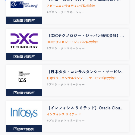
SAPプロジェクトマネージャー 製造・素
アビームコンサルティング株式会社
材化学・食品・消費財向け
#プロジェクトマネージャー
動画で閲覧可
【DXCテクノロジー・ジャパン株式会社】
【Data & AI】Project Manager / Project
DXCテクノロジー・ジャパン株式会社
Leader
#プロジェクトマネージャー
動画で閲覧可
【日本タタ・コンサルタンシー・サービシ
ズ株式会社】システム開発プロジェクトマ
日本タタ・コンサルタンシー・サービシズ株式会社
ネージャー（アプリケーション領域）
#プロジェクトマネージャー
動画で閲覧可
【インフォシス リミテッド】Oracle Cloud
EPM Consultant
インフォシス リミテッド
#プロジェクトマネージャー
動画で閲覧可