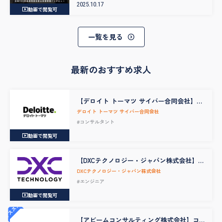
2025.10.17
動画で閲覧可
一覧を見る
最新のおすすめ求人
【デロイト トーマツ サイバー合同会社】サ
イバー インテリジェンス センター インシ
デロイト トーマツ サイバー合同会社
デントコーディネーター
#コンサルタント
動画で閲覧可
【DXCテクノロジー・ジャパン株式会社】Sr
Analyst III Data Engineering
DXCテクノロジー・ジャパン株式会社
#エンジニア
動画で閲覧可
オススメ
【アビームコンサルティング株式会社】コ