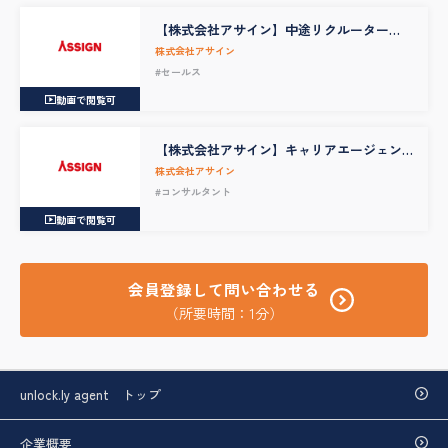
【株式会社アサイン】中途リクルーター
（中途採用担当）
株式会社アサイン
#セールス
動画で閲覧可
【株式会社アサイン】キャリアエージェン
ト
株式会社アサイン
#コンサルタント
動画で閲覧可
会員登録して問い合わせる
（所要時間：1分）
unlock.ly agent トップ
企業概要