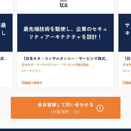
業最
サ
最先端技術を駆使し、企業のセキュ
とし
キ
リティアーキテクチャを設計！
式会
【日本タタ・コンサルタンシー・サービシズ株式会
【日
ger
社】サイバーセキュリティ／テクニカルアーキテク
社】
日本タタ・コンサルタンシー・サービシズ株式会社
日本
ト
#アーキテクト
#コ
動画で閲覧可
動
会員登録して問い合わせる
（所要時間：1分）