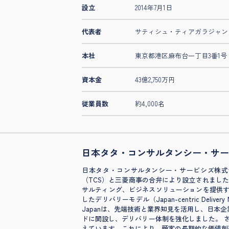
設立
2014年7月1日
代表者
サティシュ・ティアガラジャン
本社
東京都港区麻布台一丁目3番1号 
資本金
43億2,750万円
従業員数
約4,000名
日本タタ・コンサルタンシー・サー
日本タタ・コンサルタンシー・サービシズ株式会社
（TCS）と三菱商事の合弁により設立されました。本
サルティング、ビジネスソリューションを提供す
したデリバリーモデル（Japan-centric D
Japanは、先端技術と業界知見を活用し、日本
ドに開設し、デリバリー体制を強化しました。 さ
えています。これにより、顧客の長期的な価値創