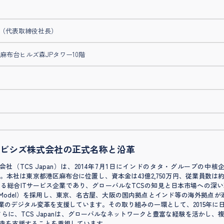
（代表取締役社長）
麻布台ヒルズ森JPタワー10階
ビシズ株式会社の正式名称と沿革
（TCS Japan）は、2014年7月1日にインドのタタ・グループの
社は東京都港区麻布台に位置し、資本金は43億2,750万円、従業員数は約4,00
る総合ITサービス企業であり、グローバルなTCSの知見と日本市場への深
elivery Model）を採用し、東京、名古屋、大阪の国内拠点とインド等の海外
企業のデジタル変革を支援しています。その取り組みの一環として、2015年に
らに、TCS Japanは、グローバルなネットワークと豊富な経験を活かし
造を支援することを重視しています。