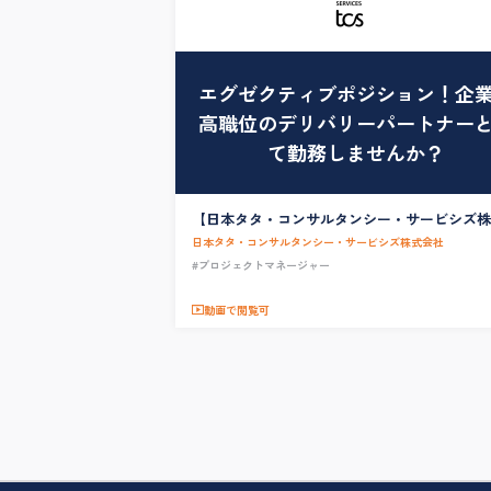
エグゼクティブポジション！企
高職位のデリバリーパートナー
て勤務しませんか？
【日本タタ・コンサルタンシー・サービシズ株
社】エグゼクティブ採用_Senior Program Mana
日本タタ・コンサルタンシー・サービシズ株式会社
/ Delivery Partner
#プロジェクトマネージャー
動画で閲覧可