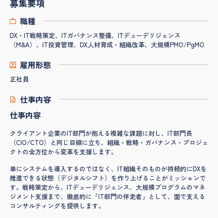
募集要項
職種
DX・IT戦略策定、ITガバナンス整備、ITデューデリジェンス
（M&A）、IT投資管理、DX人材育成・組織改革、大規模PMO/PgMO
雇用形態
正社員
仕事内容
仕事内容
クライアント企業のIT部門が抱える複雑な課題に対し、IT部門長
（CIO/CTO）と同じ目線に立ち、組織・戦略・ガバナンス・プロジェ
クトの全方位から変革を支援します。
単にシステムを導入するのではなく、IT組織そのものが持続的にDXを
推進できる状態（デジタルシフト）を作り上げることがミッションで
す。戦略策定から、ITデューデリジェンス、大規模プログラムのマネ
ジメント支援まで、徹底的に「IT部門の伴走者」として、面で支える
コンサルティングを提供します。