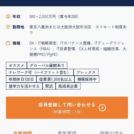
年収
580～2,000万円（賞与年2回）
勤務地
東京八重洲または大阪府大阪市北区 ※リモート制度あ
り
職種
DX・IT戦略策定、ITガバナンス整備、ITデューデリジェ
ンス（M&A）、IT投資管理、DX人材育成・組織改革、大
規模PMO/PgMO
オススメ
グローバル展開あり
テレワーク可（ハイブリット含む）
フレックス
年間休日120日
従業員1,000名以上
積極採用中
語学力を活かせる
駅近
高成長企業
会員登録して問い合わせる
（所要時間：1分）
企業情報
募集要項
採用の流れ