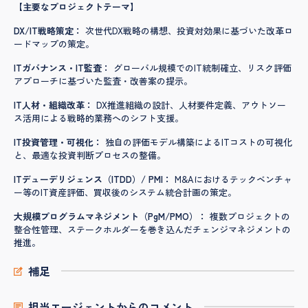
【主要なプロジェクトテーマ】
DX/IT戦略策定：
次世代DX戦略の構想、投資対効果に基づいた改革ロ
ードマップの策定。
ITガバナンス・IT監査：
グローバル規模でのIT統制確立、リスク評価
アプローチに基づいた監査・改善案の提示。
IT人材・組織改革：
DX推進組織の設計、人材要件定義、アウトソー
ス活用による戦略的業務へのシフト支援。
IT投資管理・可視化：
独自の評価モデル構築によるITコストの可視化
と、最適な投資判断プロセスの整備。
ITデューデリジェンス（ITDD）/ PMI：
M&Aにおけるテックベンチャ
ー等のIT資産評価、買収後のシステム統合計画の策定。
大規模プログラムマネジメント（PgM/PMO）：
複数プロジェクトの
整合性管理、ステークホルダーを巻き込んだチェンジマネジメントの
推進。
補足
担当エージェントからのコメント