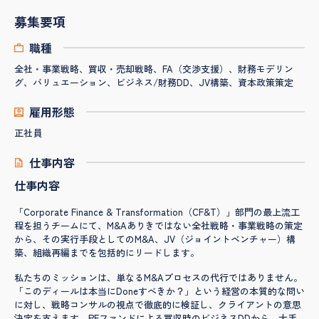
募集要項
職種
全社・事業戦略、買収・売却戦略、FA（交渉支援）、財務モデリン
グ、バリュエーション、ビジネス/財務DD、JV構築、資本政策策定
雇用形態
正社員
仕事内容
仕事内容
「Corporate Finance & Transformation（CF&T）」部門の最上流工
程を担うチームにて、M&Aありきではない全社戦略・事業戦略の策定
から、その実行手段としてのM&A、JV（ジョイントベンチャー）構
築、組織再編までを包括的にリードします。
私たちのミッションは、単なるM&Aプロセスの代行ではありません。
「このディールは本当にDoneすべきか？」という経営の本質的な問い
に対し、戦略コンサルの視点で徹底的に検証し、クライアントの意思
決定を支えます。PEファンドによる買収時のビジネスDDから、大手