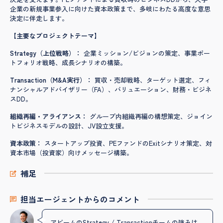
企業の新規事業参入に向けた資本政策まで、多岐にわたる高度な意思
決定に伴走します。
【主要なプロジェクトテーマ】
Strategy（上位戦略）：
企業ミッション/ビジョンの策定、事業ポー
トフォリオ戦略、成長シナリオの構築。
Transaction（M&A実行）：
買収・売却戦略、ターゲット選定、フィ
ナンシャルアドバイザリー（FA）、バリュエーション、財務・ビジネ
スDD。
組織再編・アライアンス：
グループ内組織再編の構想策定、ジョイン
トビジネスモデルの設計、JV設立支援。
資本政策：
スタートアップ投資、PEファンドのExitシナリオ策定、対
資本市場（投資家）向けメッセージ構築。
補足
担当エージェントからのコメント
アビームのStrategy / Transactionチームの強みは、