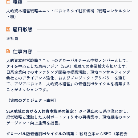
職種
人的資本経営戦略ユニットにおけるタイ駐在候補（戦略コンサルタン
ト職）
雇用形態
正社員
仕事内容
人的資本経営戦略ユニットのグローバルチーム中枢メンバーとして、
タイを中心とした東南アジア（SEA）地域での事業拡大を担います。
日系企業向けのオファリング開発や提案活動、現地コンサルティング
会社とのアライアンス強化、およびプロジェクトデリバリーを通じ
て、アジアにおける「人的資本経営」の価値創出サイクルを構築する
ことがミッションです。
【実際のプロジェクト事例】
SEA地域における人的資本戦略の策定：
タイ進出の日系企業に対し、
経営戦略と連動した人材ポートフォリオの再構築や、現地組織のエン
ゲージメント向上施策を提言。
グローバル版価値創出サイクルの構築：
戦略立案からBPO（業務委