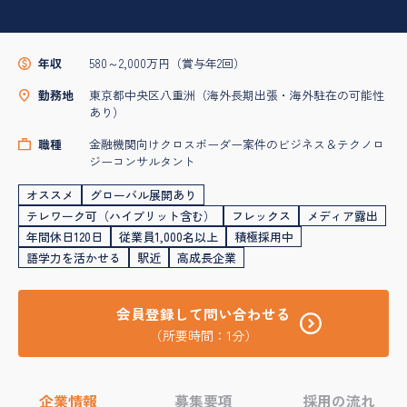
年収
580～2,000万円（賞与年2回）
勤務地
東京都中央区八重洲（海外長期出張・海外駐在の可能性
あり）
職種
金融機関向けクロスボーダー案件のビジネス＆テクノロ
ジーコンサルタント
オススメ
グローバル展開あり
テレワーク可（ハイブリット含む）
フレックス
メディア露出
年間休日120日
従業員1,000名以上
積極採用中
語学力を活かせる
駅近
高成長企業
会員登録して問い合わせる
（所要時間：1分）
企業情報
募集要項
採用の流れ