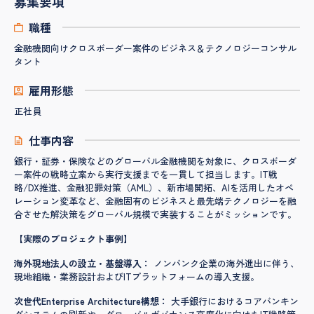
募集要項
職種
金融機関向けクロスボーダー案件のビジネス＆テクノロジーコンサル
タント
雇用形態
正社員
仕事内容
銀行・証券・保険などのグローバル金融機関を対象に、クロスボーダ
ー案件の戦略立案から実行支援までを一貫して担当します。IT戦
略/DX推進、金融犯罪対策（AML）、新市場開拓、AIを活用したオペ
レーション変革など、金融固有のビジネスと最先端テクノロジーを融
合させた解決策をグローバル規模で実装することがミッションです。
【実際のプロジェクト事例】
海外現地法人の設立・基盤導入：
ノンバンク企業の海外進出に伴う、
現地組織・業務設計およびITプラットフォームの導入支援。
次世代Enterprise Architecture構想：
大手銀行におけるコアバンキン