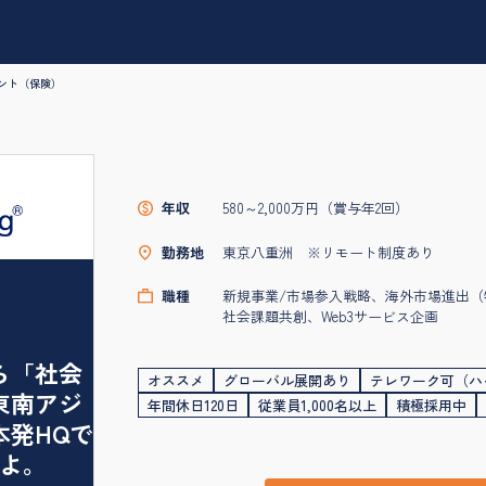
ント（保険）
年収
580～2,000万円（賞与年2回）
勤務地
東京八重洲 ※リモート制度あり
職種
新規事業/市場参入戦略、海外市場進出（
社会課題共創、Web3サービス企画
ら「社会
オススメ
グローバル展開あり
テレワーク可（ハ
東南アジ
年間休日120日
従業員1,000名以上
積極採用中
本発HQで
よ。