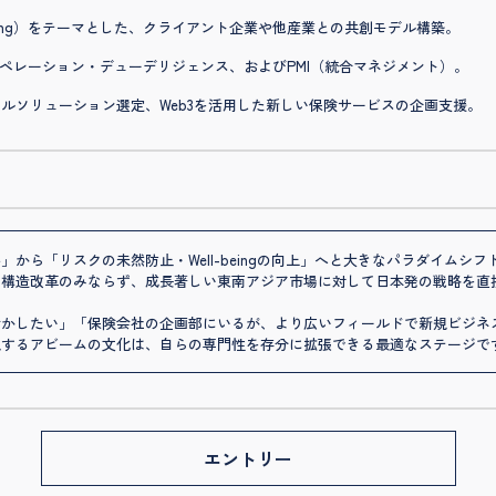
being）をテーマとした、クライアント企業や他産業との共創モデル構築。
オペレーション・デューデリジェンス、およびPMI（統合マネジメント）。
ジタルソリューション選定、Web3を活用した新しい保険サービスの企画支援。
から「リスクの未然防止・Well-beingの向上」へと大きなパラダイムシ
の構造改革のみならず、成長著しい東南アジア市場に対して日本発の戦略を直
活かしたい」「保険会社の企画部にいるが、より広いフィールドで新規ビジネ
視するアビームの文化は、自らの専門性を存分に拡張できる最適なステージで
エントリー