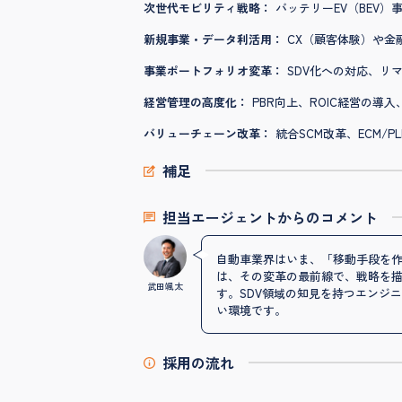
次世代モビリティ戦略：
バッテリーEV（BEV
新規事業・データ利活用：
CX（顧客体験）や金
事業ポートフォリオ変革：
SDV化への対応、リ
経営管理の高度化：
PBR向上、ROIC経営の導
バリューチェーン改革：
統合SCM改革、ECM/
補足
担当エージェントからのコメント
自動車業界はいま、「移動手段を
は、その変革の最前線で、戦略を
武田颯太
す。SDV領域の知見を持つエンジ
い環境です。
採用の流れ