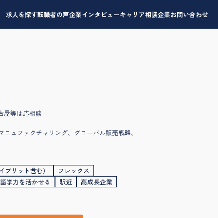
求人を探す
転職者の声
企業インタビュー
キャリア相談
企業お問い合わせ
古屋等は応相談
、リマニュファクチャリング、グローバル販売戦略、
イブリット含む）
フレックス
語学力を活かせる
駅近
高成長企業