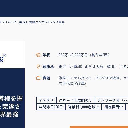
ティグループ 製造BU/戦略コンサルティング事業
年収
580万～2,000万円（賞与年2回）
勤務地
東京（八重洲）または大阪（梅田） ※名
職種
戦略コンサルタント（BEV/SDV戦略
次世代SCM改革）
導権を握
オススメ
グローバル展開あり
テレワーク可（ハ
を完遂さ
年間休日120日
従業員1,000名以上
積極採用中
界最強