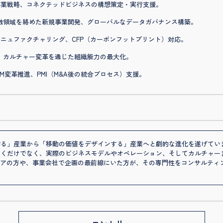
）事業戦略、コネクテッドビジネスの構想策定・実行支援。
融領域を絡めた新規事業開発、グローバルなデータガバナンス構築。
マニュファクチャリング、CFP（カーボンフットプリント）対応。
入、カルチャー変革を通じた組織能力の最大化。
PLM変革推進、PMI（M&A後の統合プロセス）支援。
作る」産業から「移動の価値をデザインする」産業へと劇的な進化を遂げてい
描くだけでなく、実際のビジネスモデルやオペレーション、そしてカルチャー
ニアの方や、事業会社で企画の最前線にいた方が、その専門性をコンサルティ