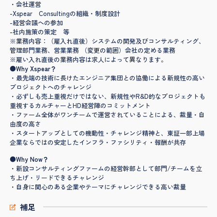
・会社運営
-Xspear Consultingの組織・制度設計
-経営会議への参加
-社内施策の策定 等
※業務内容：（雇入れ直後）システムの開発及びコンサルティング、
管理部門業務、営業業務 （変更の範囲）会社の定める業務
※雇い入れ直後の業務内容は求人によって異なります。
●Why Xspear？
・最先端の技術に長けたエンジニア集団との協働による新規性の高い
プロジェクトへのチャレンジ
・必ずしも売上重視だけではない、新規性やR&D的なプロジェクトも
重視するカルチャーとHD経営陣のコミットメント
・ファーム全体がワンチームで運営されていることによる、裁量・自
由度の高さ
・スタートアップとしての機動性・チャレンジ精神と、東証一部上場
企業ならではの安定したインフラ・ファシリティ・報酬が共存
●Why Now？
・新設コンサルティングファームの経営幹部として部門/チームを立
ち上げ・リードできるチャレンジ
・自身に関心のある企業やテーマにチャレンジできる高い裁量
補足