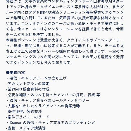
弊社には、大手外資系のコンサルティングファーム出身者やAIスター
トアップ出身のデータサイエンティスト等多様な人材がおり、またグ
ループ内にはアプリ開発や決済ソリューション等を提供できるエンジ
ニア集団も在籍しているため一気通貫での支援が可能な体制となって
います。コンサルティングのニーズが高い通信・キャリア業界に対し
ても、他ファームにはないソリューションを提供できると考え、今回
チーム立ち上げを決定しました。
本募集ポジションは裁量が大きく、クライアントやプロジェクトテー
マ、規模・期間は自由に設定することが可能です。また、チームを立
ち上げる上で必要なメンバーの採用にも関わって頂けます。一定のコ
ンサルティングスキルが高い方にとっては、その実力を遺憾なく発揮
できるポジションだと考えております。
●業務内容
・通信・キャリアチームの立ち上げ
-アカウントプランの策定
-業界向け提案資料の作成
-必要な経験・スキルを持ったメンバーの採用、育成 等
・通信・キャリア業界へのセールス・デリバリー
-人脈を生かしたクライアントへの提案活動
-案件獲得、契約交渉
-案件デリバリーのリード
・Xspear の通信・キャリア業界でのブランディング
-寄稿、メディア講演等