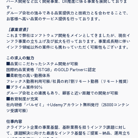
バース開発など広く開発事業、DX推進に係る事業を展開しておりま
す。
グループ会社の強みである品質提供力と技術力とを合わせることで、
お客様へ高い品質のサービス提供を行っております。
【募集背景】
これまで弊社はソフトウェア開発をメインとしてきましたが、現在イ
ンフラ事業の立ち上げ及び拡大を行っております。事業成長期に伴い
インフラ領域以外の案件にも携わっていただく可能性もございます。
この求人の魅力
■品質にこだわったシステム開発が可能
国際的品質資格「ISTQB」のGOLD Partnerに認定
■柔軟性の高い勤務体系
フレックス勤務利用可能/社員の約7割リモート勤務（リモート推奨）
■プライム案件90％
グループ会社との連携もあり、顧客と近い距離での開発が可能
■教育制度が充実
社内研修「バルゼミ」＋Udemyアカウント無料発行（26000コンテン
ツ受講可能）
仕事内容
クライアント企業の事業基盤、基幹業務を担うインフラ課題に対し
て、課題解決に向けた最適なインフラ基盤をご提案～納品、運用立ち