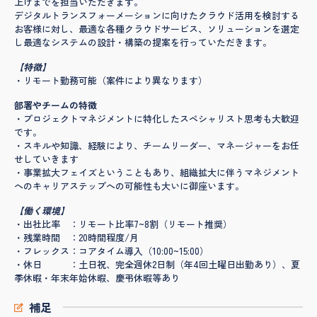
上げまでを担当いただきます。
デジタルトランスフォーメーションに向けたクラウド活用を検討する
お客様に対し、最適な各種クラウドサービス、ソリューションを選定
し最適なシステムの設計・構築の提案を行っていただきます。
【特徴】
・リモート勤務可能（案件により異なります）
部署やチームの特徴
・プロジェクトマネジメントに特化したスペシャリスト思考も大歓迎
です。
・スキルや知識、経験により、チームリーダー、マネージャーをお任
せしていきます
・事業拡大フェイズということもあり、組織拡大に伴うマネジメント
へのキャリアステップへの可能性も大いに御座います。
【働く環境】
・出社比率 ：リモート比率7~8割（リモート推奨）
・残業時間 ：20時間程度/月
・フレックス：コアタイム導入（10:00~15:00）
・休日 ：土日祝、完全週休2日制（年4回土曜日出勤あり）、夏
季休暇・年末年始休暇、慶弔休暇等あり
補足