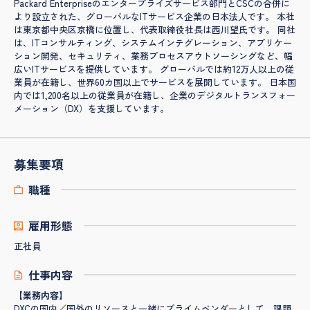
Packard Enterpriseのエンタープライズサービス部門とCSCの合併に
より設立された、グローバルなITサービス企業の日本法人です。 ​本社
は東京都中央区京橋に位置し、代表取締役社長は西川望氏です。 ​同社
は、ITコンサルティング、システムインテグレーション、アプリケー
ション開発、セキュリティ、業務プロセスアウトソーシングなど、幅
広いITサービスを提供しています。 ​グローバルでは約12万人以上の従
業員が在籍し、世界60カ国以上でサービスを展開しています。 ​日本国
内では1,200名以上の従業員が在籍し、企業のデジタルトランスフォー
メーション（DX）を支援しています。
募集要項
職種
雇用形態
正社員
仕事内容
【業務内容】
DXCの国内／国外のリソースと一緒にプライムベンダーとして、課題