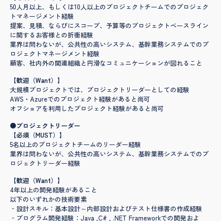
50人月以上、もしくは10人以上のプロジェクトチームでのプロジェク
トマネージメント経験
提案、見積、ならびにスコープ、予算等のプロジェクトベースライン
に関するお客様との折衝経験
業界は問わないが、公共性の高いシステム、基幹業務システムでのプ
ロジェクトマネージメント経験
顧客、社内外の関連組織と円滑なコミュニケーションが図れること
【歓迎（Want）】
大規模プロジェクトでは、プロジェクトリーダーとしての経験
AWS・Azureでのプロジェクト経験があると尚可
オフショアを利用したプロジェクト経験があると尚可
●プロジェクトリーダー
【必須（MUST）】
5名以上のプロジェクトチームのリーダー経験
業界は問わないが、公共性の高いシステム、基幹業務システムでのプ
ロジェクトリーダー経験
【歓迎（Want）】
4年以上の開発経験があること
以下のいずれかの技術要素
‐設計スキル：基本設計～内部設計およびテスト仕様書の作成経験
‐プログラム開発経験：Java ,C# , .NET
Frameworkでの開発およ