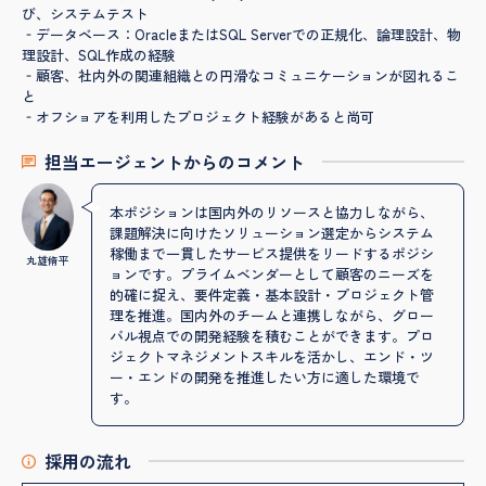
び、システムテスト
‐データベース：OracleまたはSQL
Serverでの正規化、論理設計、物
理設計、SQL作成の経験
‐顧客、社内外の関連組織との円滑なコミュニケーションが図れるこ
と
‐オフショアを利用したプロジェクト経験があると尚可
担当エージェントからのコメント
本ポジションは国内外のリソースと協力しながら、
課題解決に向けたソリューション選定からシステム
稼働まで一貫したサービス提供をリードするポジシ
丸雄脩平
ョンです。プライムベンダーとして顧客のニーズを
的確に捉え、要件定義・基本設計・プロジェクト管
理を推進。国内外のチームと連携しながら、グロー
バル視点での開発経験を積むことができます。プロ
ジェクトマネジメントスキルを活かし、エンド・ツ
ー・エンドの開発を推進したい方に適した環境で
す。
採用の流れ