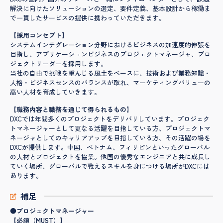
解決に向けたソリューションの選定、要件定義、基本設計から稼働ま
で一貫したサービスの提供に携わっていただきます。
【採用コンセプト】
システムインテグレーション分野におけるビジネスの加速度的伸張を
目指し、アプリケーションビジネスのプロジェクトマネージャ、プロ
ジェクトリーダーを採用します。
当社の自由で挑戦を重んじる風土をベースに、技術および業務知識・
人格・ビジネスセンスのバランスが取れ、マーケティングバリューの
高い人材を育成していきます。
【職務内容と職務を通じて得られるもの】
DXCでは年間多くのプロジェクトをデリバリしています。プロジェク
トマネージャーとして更なる活躍を目指している方、プロジェクトマ
ネージャとしてのキャリアアップを目指している方、その活躍の場を
DXCが提供します。中国、ベトナム、フィリピンといったグローバル
の人材とプロジェクトを協業。他国の優秀なエンジニアと共に成長し
ていく場所、グローバルで戦えるスキルを身につける場所がDXCには
あります。
補足
●プロジェクトマネージャー
【必須（MUST）】