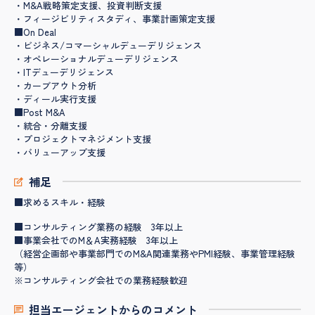
・M&A戦略策定支援、投資判断支援
・フィージビリティスタディ、事業計画策定支援
■On Deal
・ビジネス/コマーシャルデューデリジェンス
・オペレーショナルデューデリジェンス
・ITデューデリジェンス
・カーブアウト分析
・ディール実行支援
■Post M&A
・統合・分離支援
・プロジェクトマネジメント支援
・バリューアップ支援
補足
■求めるスキル・経験
■コンサルティング業務の経験 3年以上
■事業会社でのM＆A実務経験 3年以上
（経営企画部や事業部門でのM&A関連業務やPMI経験、事業管理経験
等）
※コンサルティング会社での業務経験歓迎
担当エージェントからのコメント