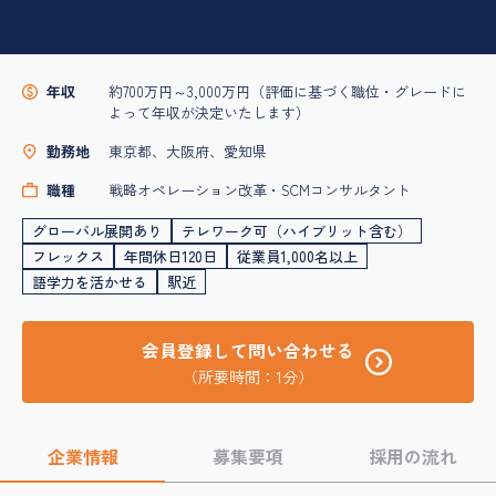
年収
約700万円～3,000万円（評価に基づく職位・グレードに
よって年収が決定いたします）
勤務地
東京都、大阪府、愛知県
職種
戦略オペレーション改革・SCMコンサルタント
グローバル展開あり
テレワーク可（ハイブリット含む）
フレックス
年間休日120日
従業員1,000名以上
語学力を活かせる
駅近
会員登録して問い合わせる
（所要時間：1分）
企業情報
募集要項
採用の流れ