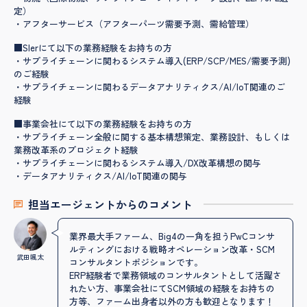
定）
・アフターサービス（アフターパーツ需要予測、需給管理）
■SIerにて以下の業務経験をお持ちの方
・サプライチェーンに関わるシステム導入(ERP/SCP/MES/需要予測)
のご経験
・サプライチェーンに関わるデータアナリティクス/AI/IoT関連のご
経験
■事業会社にて以下の業務経験をお持ちの方
・サプライチェーン全般に関する基本構想策定、業務設計、もしくは
業務改革系のプロジェクト経験
・サプライチェーンに関わるシステム導入/DX改革構想の関与
・データアナリティクス/AI/IoT関連の関与
担当エージェントからのコメント
業界最大手ファーム、Big4の一角を担うPwCコンサ
ルティングにおける戦略オペレーション改革・SCM
武田颯太
コンサルタントポジションです。
ERP経験者で業務領域のコンサルタントとして活躍さ
れたい方、事業会社にてSCM領域の経験をお持ちの
方等、ファーム出身者以外の方も歓迎となります！