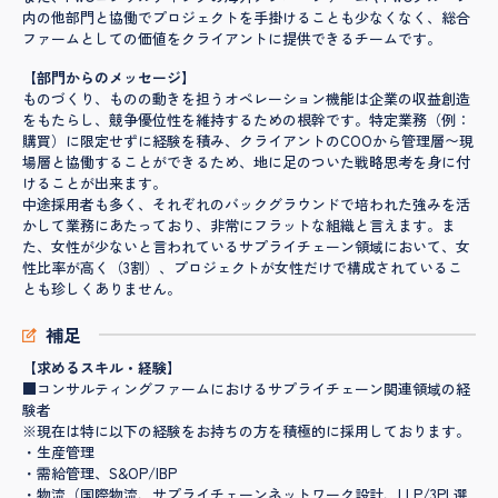
内の他部門と協働でプロジェクトを手掛けることも少なくなく、総合
ファームとしての価値をクライアントに提供できるチームです。
【部門からのメッセージ】
ものづくり、ものの動きを担うオペレーション機能は企業の収益創造
をもたらし、競争優位性を維持するための根幹です。特定業務（例：
購買）に限定せずに経験を積み、クライアントのCOOから管理層〜現
場層と協働することができるため、地に足のついた戦略思考を身に付
けることが出来ます。
中途採用者も多く、それぞれのバックグラウンドで培われた強みを活
かして業務にあたっており、非常にフラットな組織と言えます。ま
た、女性が少ないと言われているサプライチェーン領域において、女
性比率が高く（3割）、プロジェクトが女性だけで構成されているこ
とも珍しくありません。
補足
【求めるスキル・経験】
■コンサルティングファームにおけるサプライチェーン関連領域の経
験者
※現在は特に以下の経験をお持ちの方を積極的に採用しております。
・生産管理
・需給管理、S&OP/IBP
・物流（国際物流、サプライチェーンネットワーク設計、LLP/3PL選