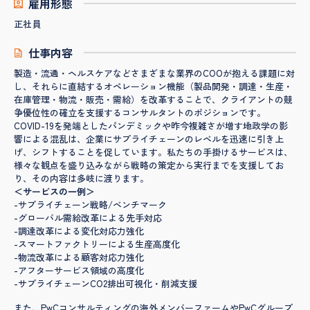
雇用形態
正社員
仕事内容
製造・流通・ヘルスケアなどさまざまな業界のCOOが抱える課題に対
し、それらに直結するオペレーション機能（製品開発・調達・生産・
在庫管理・物流・販売・需給）を改革することで、クライアントの競
争優位性の確立を支援するコンサルタントのポジションです。
COVID-19を発端としたパンデミックや昨今複雑さが増す地政学の影
響による混乱は、企業にサプライチェーンのレベルを迅速に引き上
げ、シフトすることを促しています。私たちの手掛けるサービスは、
様々な観点を盛り込みながら戦略の策定から実行までを支援してお
り、その内容は多岐に渡ります。
＜サービスの一例＞
-サプライチェーン戦略/ベンチマーク
-グローバル需給改革による先手対応
-調達改革による変化対応力強化
-スマートファクトリーによる生産高度化
-物流改革による顧客対応力強化
-アフターサービス領域の高度化
-サプライチェーンCO2排出可視化・削減支援
また、PwCコンサルティングの海外メンバーファームやPwCグループ