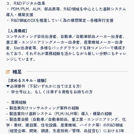
３．R&Dデジタル改革
・ PDM/PLM、ALM、部品表等、R&D領域を中心とした基幹システム
導入・構築支援
・ R&D領域のDXを推進していく為の構想策定～各種実行支援
【人員構成】
コンサルティング会社出身者、自動車／自動車部品メーカー出身者、
重工業・エンジニアリングメーカー出身者、産業機械メーカー出身
者、SIer出身者等、多様なバックグラウンドを持つメンバーで構成さ
れており、それぞれが業務経験を活かしながら新しい分野にもチャレ
ンジしています。
補足
【求めるスキル・経験】
▼必須要件（下記いずれかに当てはまる方）
・ 学士号以上、もしくは準ずる資格をお持ちの方
・ 業務経験
– 製造業​向けコンサルティング案件​の​経験
– 製造業​向け基幹システム（PLM/ALM等）導入・構築の経験
– 製造業全般（自動車／自動車部品、重工業・エンジニアリング、化
学・素材、建設業、住宅設備、産業機械、ハイテク等）のR&D領域​
（経営企画、開発、調達、生産技術／管理、品証含む）における3年