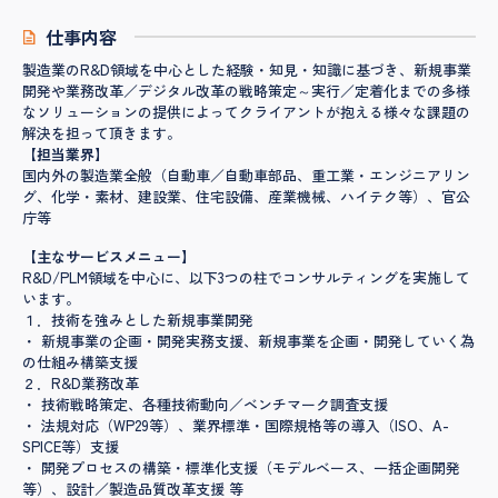
仕事内容
製造業のR&D領域を中心とした経験・知見・知識に基づき、新規事業
開発や業務改革／デジタル改革の戦略策定～実行／定着化までの多様
なソリューションの提供によってクライアントが抱える様々な課題の
解決を担って頂きます。
【担当業界】
国内外の製造業全般（自動車／自動車部品、重工業・エンジニアリン
グ、化学・素材、建設業、住宅設備、産業機械、ハイテク等）、官公
庁等
【主なサービスメニュー】
R&D/PLM領域を中心に、以下3つの柱でコンサルティングを実施して
います。
１．技術を強みとした新規事業開発
・ 新規事業の企画・開発実務支援、新規事業を企画・開発していく為
の仕組み構築支援
２．R&D業務改革
・ 技術戦略策定、各種技術動向／ベンチマーク調査支援
・ 法規対応（WP29等）、業界標準・国際規格等の導入（ISO、A-
SPICE等）支援
・ 開発プロセスの構築・標準化支援（モデルベース、一括企画開発
等）、設計／製造品質改革支援 等