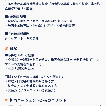
・海外会計基準の財務諸表監査（国際監査基準に基づく監査、米国監
査基準に基づく監査）
■内部統制監査
・金融商品取引法に基づく内部統制監査（J-SOX）
・米国企業改革法（404条）に基づく内部統制監査
■その他証明業務
クライアント：保険会社
補足
■必要なスキル/経験
・公認会計士試験全科目合格者、米国公認会計士(全科目合格者) い
ずれかの資格を保有する方
・社会人経験2年以上
□以下いずれかのご経験･スキルが望ましい
・経理・財務等の業務経験のある方
・監査法人にて会計監査経験がある方
・英語力（ビジネスレベルの英語力）
担当エージェントからのコメント