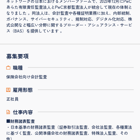
ネットワークの日本におけるメンバーファームで、2023年12月にPwC
あらた有限責任監査法人とPwC京都監査法人が統合して現在の体制と
なりました 。同法人は、会計監査や各種証明業務に加え、内部統制、
ガバナンス、サイバーセキュリティ、規制対応、デジタル化対応、株
式公開など幅広い分野に関するブローダー・アシュアランス・サービ
ス（BAS）を提供しています 。
募集要項
職種
保険会社向け会計監査
雇用形態
正社員
仕事内容
■財務諸表監査
・日本基準の財務諸表監査（証券取引法監査、会社法監査、各種業法
に基づく監査、公開準備会社の財務諸表監査、特殊法人監査、その
他）