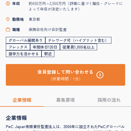
年収
約650万円～2,500万円（評価に基づく職位・グレードに
よって年収が決定いたします）
勤務地
東京都
職種
保険会社向け会計監査
グローバル展開あり
テレワーク可（ハイブリット含む）
フレックス
年間休日120日
従業員1,000名以上
語学力を活かせる
駅近
会員登録して問い合わせる
（所要時間：1分）
企業情報
募集要項
採用の流れ
企業情報
PwC Japan有限責任監査法人は、2006年に設立されたPwCグローバル