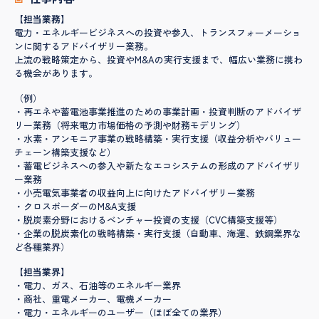
【担当業務】
電力・エネルギービジネスへの投資や参入、トランスフォーメーショ
ンに関するアドバイザリー業務。
上流の戦略策定から、投資やM&Aの実行支援まで、幅広い業務に携わ
る機会があります。
（例）
・再エネや蓄電池事業推進のための事業計画・投資判断のアドバイザ
リー業務（将来電力市場価格の予測や財務モデリング）
・水素・アンモニア事業の戦略構築・実行支援（収益分析やバリュー
チェーン構築支援など）
・蓄電ビジネスへの参入や新たなエコシステムの形成のアドバイザリ
ー業務
・小売電気事業者の収益向上に向けたアドバイザリー業務
・クロスボーダーのM&A支援
・脱炭素分野におけるベンチャー投資の支援（CVC構築支援等）
・企業の脱炭素化の戦略構築・実行支援（自動車、海運、鉄鋼業界な
ど各種業界）
【担当業界】
・電力、ガス、石油等のエネルギー業界
・商社、重電メーカー、電機メーカー
・電力・エネルギーのユーザー（ほぼ全ての業界）