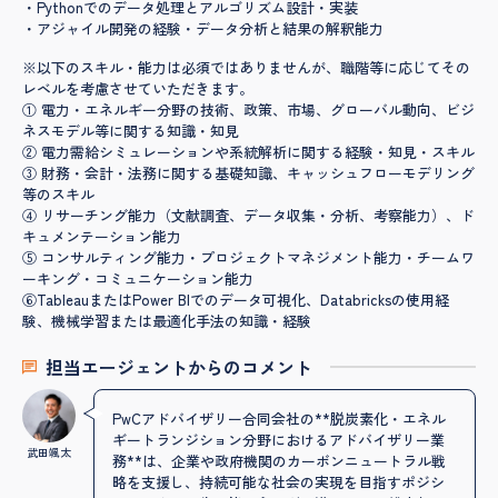
・Pythonでのデータ処理とアルゴリズム設計・実装
・アジャイル開発の経験・データ分析と結果の解釈能力
※以下のスキル・能力は必須ではありませんが、職階等に応じてその
レベルを考慮させていただきます。
① 電力・エネルギー分野の技術、政策、市場、グローバル動向、ビジ
ネスモデル等に関する知識・知見
② 電力需給シミュレーションや系統解析に関する経験・知見・スキル
③ 財務・会計・法務に関する基礎知識、キャッシュフローモデリング
等のスキル
④ リサーチング能力（文献調査、データ収集・分析、考察能力）、ド
キュメンテーション能力
⑤ コンサルティング能力・プロジェクトマネジメント能力・チームワ
ーキング・コミュニケーション能力
⑥TableauまたはPower BIでのデータ可視化、Databricksの使用経
験、機械学習または最適化手法の知識・経験
担当エージェントからのコメント
PwCアドバイザリー合同会社の**脱炭素化・エネル
ギートランジション分野におけるアドバイザリー業
武田颯太
務**は、企業や政府機関のカーボンニュートラル戦
略を支援し、持続可能な社会の実現を目指すポジシ