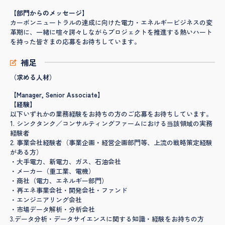
【部門からのメッセージ】
カーボンニュートラルの達成に向けた電力・エネルギービジネスの変
革期に、一緒に喧々諤々しながらプロジェクトを推進する熱いハート
を持った皆さまの応募をお待ちしています。
補足
（求める人材）
【Manager, Senior Associate】
【経験】
以下いずれかの業務経験をお持ちの方のご応募をお待ちしています。
1. シンクタンク／コンサルティングファームにおける当該領域の実務
経験者
2. 事業会社経験者（事業企画・経営企画部門等、上流の戦略策定経験
がある方）
・大手電力、新電力、ガス、石油会社
・メーカー（重工業、電機）
・商社（電力、エネルギー部門）
・再エネ事業会社・開発会社・ファンド
・エンジニアリング会社
・市場データ解析・分析会社
3.データ分析・データサイエンスに関する知識・経験をお持ちの方