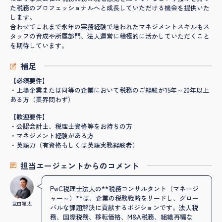
た税務のプロフェッショナルへと成長していただける機会を提供いた
します。
合わせてこれまで永年の実務経験で培われたマネジメントスキルもス
タッフの育成や所属部門、法人運営に積極的に活かしていただくこと
を期待しています。
補足
【必須要件】
・上場企業または同等の企業において税務のご経験が15年～20年以上
ある方（業界問わず）
【歓迎要件】
・公認会計士、税理士資格等をお持ちの方
・マネジメント経験がある方
・英語力（有資格もしくは英語実務経験者）
担当エージェントからのコメント
PwC税理士法人の**税務コンサルタント（マネージ
ャー～）**は、企業の税務戦略をリードし、グロー
武田颯太
バルな課題解決に貢献するポジションです。法人税
務、国際税務、移転価格、M&A税務、組織再編な