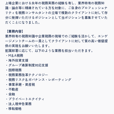
上場企業における永年の税務実務の経験を有し、業界特有の税務知
識・論点等に精通されている方を対象に、ご自身のプロフェッショナ
リティを税務コンサルタントの立場で複数のクライアントに対して存
分に発揮いただけるポジションとして当ポジションを募集させていた
だくことになりました。
【業務内容】
業界特有の税務知識や企業税務の現場でのご経験を活かして、エンゲ
ージメントチームの一員としてクライアントに対して質の高い価値提
供の実現をお願いいたします。
配属部署に応じて、以下のような業務を担当いただきます。
・M＆A税務
・海外投資支援
・グループ通算制度対応支援
・国際税務
・税務業務改革テクノロジー
・税務リスク＆ガバナンス・レポーティング
・事業承継・資産税
・不動産
・金融
・プライベートエクイティ
・法人税申告業務
・移転価格