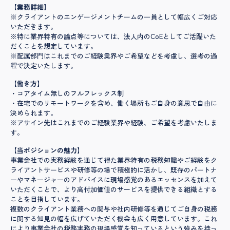
【業務詳細】
※クライアントのエンゲージメントチームの一員として幅広くご対応
いただきます。
※特に業界特有の論点等については、法人内のCoEとしてご活躍いた
だくことを想定しています。
※配属部門はこれまでのご経験業界やご希望などを考慮し、選考の過
程で決定いたします。
【働き方】
・コアタイム無しのフルフレックス制
・在宅でのリモートワークを含め、働く場所もご自身の意思で自由に
決められます。
※アサイン先はこれまでのご経験業界や経験、ご希望を考慮いたしま
す。
【当ポジションの魅力】
事業会社での実務経験を通じて得た業界特有の税務知識やご経験をク
ライアントサービスや研修等の場で積極的に活かし、既存のパートナ
ーやマネージャーのアドバイスに現場感覚のあるエッセンスを加えて
いただくことで、より高付加価値のサービスを提供できる組織とする
ことを目指しています。
複数のクライアント業務への関与や社内研修等を通じてご自身の税務
に関する知見の幅を広げていただく機会も広く用意しています。これ
により事業会社の税務実務の現場感覚を知っているという強みを持っ