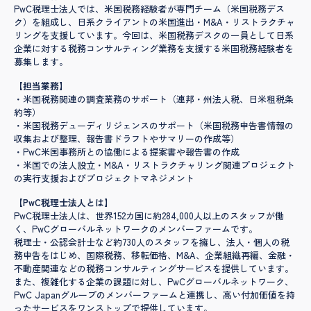
PwC税理士法人では、米国税務経験者が専門チーム（米国税務デス
ク）を組成し、日系クライアントの米国進出・M&A・リストラクチャ
リングを支援しています。今回は、米国税務デスクの一員として日系
企業に対する税務コンサルティング業務を支援する米国税務経験者を
募集します。
【担当業務】
・米国税務関連の調査業務のサポート（連邦・州法人税、日米租税条
約等）
・米国税務デューディリジェンスのサポート（米国税務申告書情報の
収集および整理、報告書ドラフトやサマリーの作成等）
・PwC米国事務所との協働による提案書や報告書の作成
・米国での法人設立・M&A・リストラクチャリング関連プロジェクト
の実行支援およびプロジェクトマネジメント
【PwC税理士法人とは】
PwC税理士法人は、世界152カ国に約284,000人以上のスタッフが働
く、PwCグローバルネットワークのメンバーファームです。
税理士・公認会計士など約730人のスタッフを擁し、法人・個人の税
務申告をはじめ、国際税務、移転価格、M&A、企業組織再編、金融・
不動産関連などの税務コンサルティングサービスを提供しています。
また、複雑化する企業の課題に対し、PwCグローバルネットワーク、
PwC Japanグループのメンバーファームと連携し、高い付加価値を持
ったサービスをワンストップで提供しています。