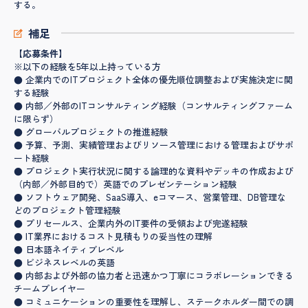
する。
補足
【応募条件】
※以下の経験を5年以上持っている方
● 企業内でのITプロジェクト全体の優先順位調整および実施決定に関
する経験
● 内部／外部のITコンサルティング経験（コンサルティングファーム
に限らず）
● グローバルプロジェクトの推進経験
● 予算、予測、実績管理およびリソース管理における管理およびサポ
ート経験
● プロジェクト実行状況に関する論理的な資料やデッキの作成および
（内部／外部目的で）英語でのプレゼンテーション経験
● ソフトウェア開発、SaaS導入、eコマース、営業管理、DB管理な
どのプロジェクト管理経験
● プリセールス、企業内外のIT要件の受領および完遂経験
● IT業界におけるコスト見積もりの妥当性の理解
● 日本語ネイティブレベル
● ビジネスレベルの英語
● 内部および外部の協力者と迅速かつ丁寧にコラボレーションできる
チームプレイヤー
● コミュニケーションの重要性を理解し、ステークホルダー間での調