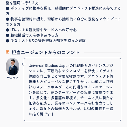
整を適切に行える方
● ポジティブに物事を捉え、積極的にプロジェクト推進に関与できる
方
● 物事を論理的に捉え、理解から論理的に自分の意見をアウトプット
できる方
● ITにおける新技術やサービスへの好奇心
● 組織横断で人を巻き込める方
● 少なくとも5名の管理経験と部下を持った経験
担当エージェントからのコメント
Universal Studios JapanのIT戦略とガバナンスポジ
ションは、革新的なテクノロジーを駆使してゲスト
体験を向上させる重要な役割です。プロジェクト管
竹内亨介
理能力とグローバルな視点を生かし、内部および外
部のステークホルダーとの円滑なコミュニケーショ
ンを通じて、夢のテーマパークの実現に貢献できま
す。多文化・多言語の環境で、チームと共に新たな
価値を創造し、業界のベンチマークを打ち立てまし
ょう。あなたの情熱とスキルが、USJの未来を一緒
に描く鍵です！