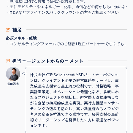
・BD活動における費用は会社が投資致します。

・主にモビリティやエネルギー、化学、通信などの何かしらに強いネット
補足
必須スキル・経験
・コンサルティングファームでのご経験(現在パートナーでなくても、デ
担当エージェントからのコメント
株式会社YCP SolidianceのMSDパートナーポジショ
ンは、クライアント企業の経営戦略をリードし、事
武田颯太
業成長を支援する最上流の役割です。財務戦略、事
業計画策定、オペレーション最適化など、多岐にわ
たるプロジェクトを統括し、経営層と直接連携しな
がら企業の持続的成長を実現。実行支援型コンサル
ティングの強みを活かし、高い裁量権のもとでビジ
ネスの変革を推進できる環境です。経営支援の最前
線でリーダーシップを発揮したい方に最適なポジシ
ョンです。