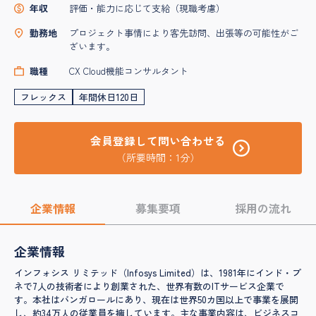
年収
評価・能力に応じて支給（現職考慮）
勤務地
プロジェクト事情により客先訪問、出張等の可能性がご
ざいます。
職種
CX Cloud機能コンサルタント
フレックス
年間休日120日
会員登録して問い合わせる
（所要時間：1分）
企業情報
募集要項
採用の流れ
企業情報
インフォシス リミテッド（Infosys Limited）は、1981年にインド・プ
ネで7人の技術者により創業された、世界有数のITサービス企業で
す。本社はバンガロールにあり、現在は世界50カ国以上で事業を展開
し、約34万人の従業員を擁しています。主な事業内容は、ビジネスコ