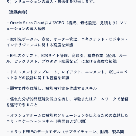
り）ソリューションの導入・最適化を担当します。
【業務内容】
・Oracle Sales CloudおよびCPQ（構成、価格設定、見積もり）ソリ
ューションの導入経験
・取引先ポータル、商談、オーダー管理、コネクテッド・ビジネス・
インテリジェンスに関する高度な知識
・BMLスクリプト、B2Bサイト管理、商取引、構成作業（配列、ルー
ル、ピックリスト、プロダクト階層など）における高度な知識
・ドキュメントテンプレート、レイアウト、エレメント、XSLスニペ
ットなどの設計に関する豊富な知識
・顧客要件を理解し、機能設計書を作成するスキル
・優れた分析的問題解決能力を有し、単独またはチームワークで業務
を遂行できること
・オフショアチームに機能的ソリューションを伝えるための卓越した
コミュニケーションスキル（書面および口頭）
・クラウドERPのデータモデル（サプライチェーン、財務、製品開