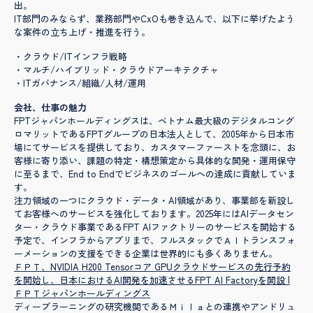
出。
IT部門のみならず、業務部門やCxOも巻き込んで、以下に挙げたよう
な案件の立ち上げ・推進を行う。
・クラウド/ITインフラ戦略
・マルチ/ハイブリッド・クラウドアーキテクチャ
・ITガバナンス/組織/人材/運用
会社、仕事の魅力
FPTジャパンホールディングスは、ベトナム最大級のデジタルコング
ロマリットであるFPTグループの日本法人として、2005年から日本市
場にてサービスを提供しており、カスタマーファーストを念頭に、お
客様に寄り添い、課題の特定・構想策定から具体的な開発・運用保守
に至るまで、End to Endでビジネスのゴールへの達成に貢献していま
す。
注力領域の一つにクラウド・データ・AI領域があり、事業部を新設し
てお客様へのサービスを強化しております。2025年にはAIデータセン
ター・クラウド事業であるFPT AIファクトリーのサービスを開始する
予定で、インフラからアプリまで、フルスタックでＡＩトランスフォ
ーメーションの支援をできる企業は世界的にも多くありません。
ＦＰＴ、NVIDIA H200 Tensorコア GPUクラウドサービスの先行予約
を開始し、日本におけるAI開発を加速させるFPT AI Factoryを開設 |
ＦＰＴジャパンホールディングス
ディープラーニングの研究機関であるＭｉｌａとの連携やアンドリュ