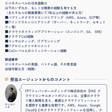
ビジネスレベルの日本語能力
以下のいずれか、もしくは複数の経験を有する方
（またそれらの関連業務にて7年以上の経験がある方）
■パブリッククラウドエンジニアリング（AWS、Azure、GCP等）
■ITインフラエンジニアリング（サーバー、ネットワーク、セキュリ
ティ等）
■クラウドネイティブアプリケーション（エンジニア、SA、 SRE）
■クラウドCoE経験
■コンサルティング、ITプランニング
■ITプロジェクトマネジメント
■CxOレベルとのコミュニケーション経験
歓迎要件
ビジネスレベルの英語、ベトナム語、その他言語
出張可能な方（短期）
担当エージェントからのコメント
FPTジャパンホールディングス株式会社の【FAI】ク
ラウドコンサルタントポジションは、企業のクラウ
ド導入戦略を支え、最適なクラウドソリューション
サツカワ
を提供する重要な役割です。AWS、Azure、Google
レオ
Cloudなどのクラウドプラットフォームを活用し、ク