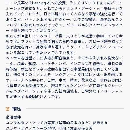
ー・ン氏率いるLanding AIへの投資、そしてＮＶＩＤＩＡとのパート
ナーシップ締結など、かねてからクラウド・データ・ＡＩ領域へ力を
入れていたＦＰＴが、日本市場においてさらなる事業の強化を行って
おります。ベトナム本国およびグローバルでの実績と、最先端なテク
ノロジーに触れられるだけでなく、グローバルなダイナミズムやスピ
ード感も感じていただけます。
私たちが目指しているのは、社員一人ひとりが経営に参画していく会
社です。フラットな組織で個人の意向を尊重し、スピード感を持った
意思決定を行い、挑戦を繰り返す。そうして、さまざまなイノベーシ
ョンを起こしていきたいと考えています。
ベトナムを基盤とした多様な顧客接点と、そこから生まれる膨大なデ
ータ、決済、物流、マーケティング、インフラ等を統合し、最良の顧
客体験・新たなビジネス機会を創出する事業展開力を有している点
は、他の多くのコンサルティングファームやIT会社とは一線を画しま
す。ベトナムを中心に、日本、中国、韓国、欧米など、世界27カ国か
ら構成される多様な考え、経験をもったメンバーが在籍するグローバ
ルかつダイバーシティを伴った社内環境も、日常的なイノベーション
を可能とする要因のひとつです。
補足
必須要件
コンサルタントとしての素養（論理的思考力など）がある方
クラウドテクノロジーの習得、活用に意欲がある方