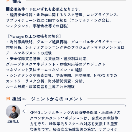
補足
■必須条件：下記いずれも必須となります。
・経済安全保障・地政学に関するリスク管理、コンプライアンス、
サプライチェーン管理に関する知見（コンサルティング会社、
シンクタンク、事業会社等での経験）
【Manager以上の候補者の場合】
・海外事業戦略、グループ組織再編、グローバルサプライチェーン、
市場分析、シナリオプランニング等のプロジェクトマネジメント又は
チームマネジメントの経験
・安全保障貿易管理、投資規制・経済制裁対応、
グループリスクマネジメント・危機対応等のプロジェクト
マネジメント又はチームマネジメントの経験
・シンクタンクや調査会社、学術機関、国際機関、NPOなどでの
カントリーリスク分析、海外情勢調査・分析、
ルール形成・政策提言を主導された経験
担当エージェントからのコメント
KPMGコンサルティングの経済安全保障・地政学リス
クコンサルタント**ポジションは、企業の国際競争
武田颯太
力を守り、地政学的リスクへの対応を支援する重要
な役割です。経済安全保障戦略の策定、サプライチ