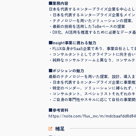
■業務内容
日本を代表するエンタープライズ企業を中心とし
・日本を代表するエンタープライズ企業をメインク
・テクノロジーを用いたソリューションの提案、
・最新の技術を活用したToBeベースの提案
・DX化、AI活用を推進するために必要なデータ
■Insight事業に携わる魅力
・FLUX自身がSaaS企業であり、事業会社と
・コンサルタントとしてクライアントに向き合い
・純粋なコンサルファームと異なり、コンサルティ
■ポジションの魅力
最新のテクノロジーを用いた提案、設計、導入ま
・日本を代表するエンタープライズ企業に事業推
・特定のベンダー、ソリューションに縛られず、
・コンサルタント、スペシャリストそれぞれのキ
・ご自身の専門性やスキルに応じて自社の事業開
■参考資料
https://note.com/flux_inc/m/mdcbaafdd8d84
補足