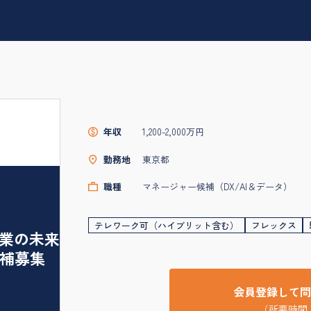
年収
1,200-2,000万円
勤務地
東京都
職種
マネージャー候補（DX/AI＆データ）
テレワーク可（ハイブリット含む）
フレックス
企業の未来
補募集
会員登録して問
（所要時間