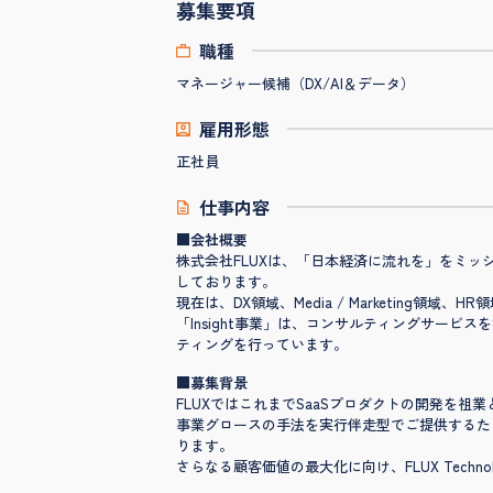
募集要項
職種
マネージャー候補（DX/AI＆データ）
雇用形態
正社員
仕事内容
■会社概要
株式会社FLUXは、「日本経済に流れを」をミッ
しております。
現在は、DX領域、Media / Marketin
「Insight事業」は、コンサルティングサー
ティングを行っています。
■募集背景
FLUXではこれまでSaaSプロダクトの開発を
事業グロースの手法を実行伴走型でご提供するため、新
ります。
さらなる顧客価値の最大化に向け、FLUX Tec