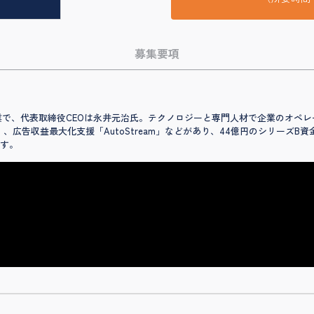
募集要項
プ企業で、代表取締役CEOは永井元治氏。テクノロジーと専門人材で企業のオ
I」、広告収益最大化支援「AutoStream」などがあり、44億円のシリーズB資
ます。