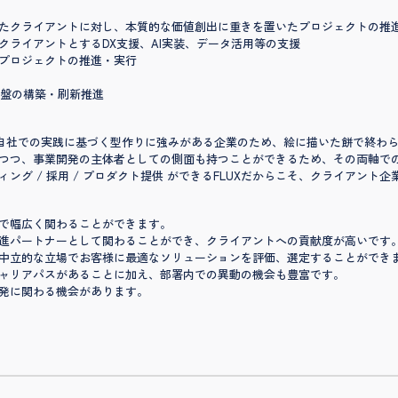
たクライアントに対し、本質的な価値創出に重きを置いたプロジェクトの推
ライアントとするDX支援、AI実装、データ活用等の支援
プロジェクトの推進・実行
基盤の構築・刷新推進
して自社での実践に基づく型作りに強みがある企業のため、絵に描いた餅で終
つつ、事業開発の主体者としての側面も持つことができるため、その両軸で
ング / 採用 / プロダクト提供 ができるFLUXだからこそ、クライアント
で幅広く関わることができます。
進パートナーとして関わることができ、クライアントへの貢献度が高いです
中立的な立場でお客様に最適なソリューションを評価、選定することができ
ャリアパスがあることに加え、部署内での異動の機会も豊富です。
発に関わる機会があります。