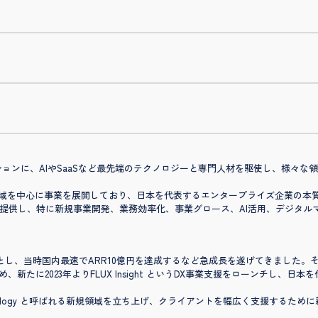
ションに、AIやSaaSなど最先端のテクノロジーと専門人材を駆使し、様々
g領域、HR領域を中心に事業を展開しており、日本を代表するエンタープライズ企業
ビスを提供し、特に新規事業開発、業務効率化、事業グロース、AI活用、デジタ
祖業とし、当時国内最速でARR10億円を達成するなど急成長を遂げてきました
たに2023年よりFLUX Insight というDX事業支援をローンチし、日
hnology と呼ばれる新規領域を立ち上げ、クライアントを幅広く支援するた