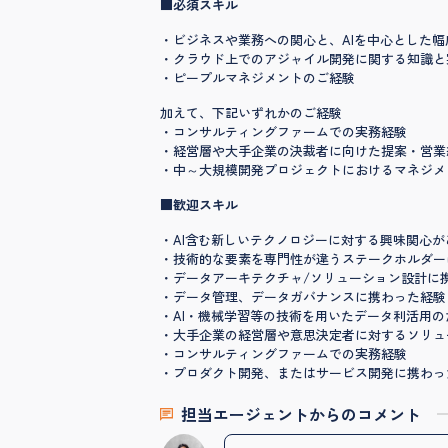
■必須スキル
・ビジネスや業務への関心と、AIを中心とした
・クラウド上でのアジャイル開発に関する知識と
・ピープルマネジメントのご経験
加えて、下記いずれかのご経験
・コンサルティングファームでの実務経験
・経営層や大手企業の決裁者に向けた提案・営業
・中～大規模開発プロジェクトにおけるマネジメ
■歓迎スキル
・AI含む新しいテクノロジーに対する興味関心
・技術的な要素を専門性が違うステークホルダー
・データアーキテクチャ/ソリューション設計に
・データ管理、データガバナンスに携わった経験
・AI・機械学習等の技術を用いたデータ利活用
・大手企業の経営層や意思決定者に対するソリュ
・コンサルティングファームでの実務経験
・プロダクト開発、またはサービス開発に携わっ
担当エージェントからのコメント