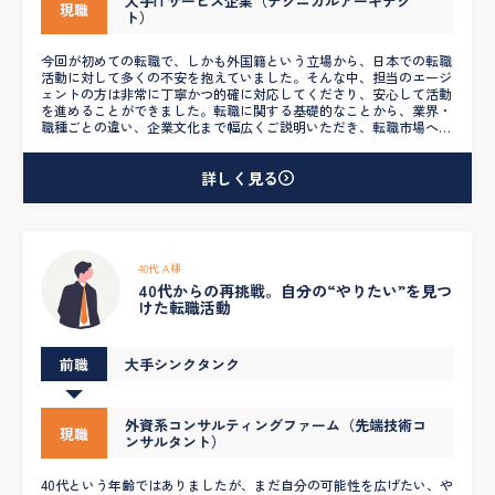
大手ITサービス企業（テクニカルアーキテク
現職
ト）
今回が初めての転職で、しかも外国籍という立場から、日本での転職
活動に対して多くの不安を抱えていました。そんな中、担当のエージ
ェントの方は非常に丁寧かつ的確に対応してくださり、安心して活動
を進めることができました。転職に関する基礎的なことから、業界・
職種ごとの違い、企業文化まで幅広くご説明いただき、転職市場への
理解が一気に深まりました。特に面接対策では、志望企業ごとの質問
傾向に合わせて、自分の経歴や強みをどう伝えるかを一緒に整理して
いただき、納得感を持って本番に臨めたことが印象に残っています。
詳しく見る
また、自分の希望や将来の方向性を丁寧にヒアリングした上で、グロ
ーバルプロジェクトに関われる外資系IT企業をご紹介いただき、年収
もアップ。求人情報の良い点・懸念点の両方を正直に教えてくださる
姿勢も信頼できました。短期的な転職だけでなく、今後のキャリアを
見据えた支援をいただけたことに、心から感謝しています。
40代 A様
40代からの再挑戦。自分の“やりたい”を見つ
けた転職活動
前職
大手シンクタンク
外資系コンサルティングファーム（先端技術コ
現職
ンサルタント）
40代という年齢ではありましたが、まだ自分の可能性を広げたい、や