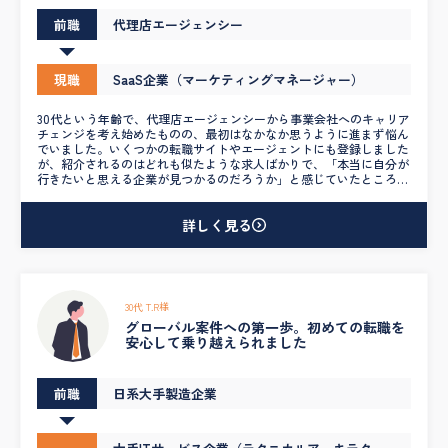
前職
代理店エージェンシー
現職
SaaS企業（マーケティングマネージャー）
30代という年齢で、代理店エージェンシーから事業会社へのキャリア
チェンジを考え始めたものの、最初はなかなか思うように進まず悩ん
でいました。いくつかの転職サイトやエージェントにも登録しました
が、紹介されるのはどれも似たような求人ばかりで、「本当に自分が
行きたいと思える企業が見つかるのだろうか」と感じていたところ、
こちらのエージェントと出会いました。 初回の面談からとても丁寧
に話を聞いてくださり、私のこれまでの経験やスキル、そして将来的
に実現したいキャリアの方向性まで深く理解した上で、数多くの求人
詳しく見る
をご紹介いただきました。その中で、まさに「ここで働いてみたい」
と思えるSaaS企業に出会うことができました。 特に印象的だったの
は、アドバイスの的確さと、スムーズなやりとり。こちらのペースに
合わせつつも、必要なタイミングで的確な提案や判断の後押しをして
くださり、常に“二人三脚”で動いていただいているような安心感があ
30代 T.R様
りました。また、面接対策も非常に丁寧で、企業ごとの特徴や求めら
グローバル案件への第一歩。初めての転職を
れるポイントを押さえたアドバイスをもとに、しっかりと準備ができ
安心して乗り越えられました
たことで、自信を持って本番に臨むことができました。 さらに、企
業との条件交渉や選考中の細やかなフォローにも尽力いただき、最終
的には希望していたポジションでの内定をいただくことができまし
た。目先の内定獲得だけでなく、その先のキャリアを一緒に考え、最
前職
日系大手製造企業
適な道を示してくれる信頼できるパートナーでした。まさに「共に歩
むチーム」のような存在で、転職活動を通じて出会えたことに心から
感謝しています。