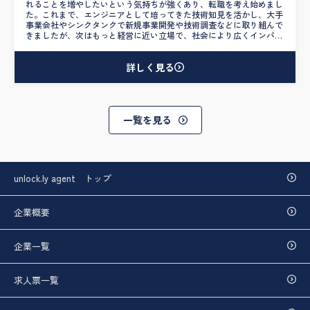
れることを増やしたいという気持ちが強くあり、転職を考え始めまし
た。これまで、エンジニアとして培ってきた技術知見を活かし、大手
事業会社やシンクタンクで新規事業開発や技術調査などに取り組んで
きましたが、次はもっと経営に近い立場で、社会により広くインパク
トを与えるような仕事がしたいと感じるようになりました。 ただ、
転職活動を始めた当初は、正直なところキャリアの方向性が曖昧でし
た。そんな中で出会った武田さんとの面談を重ねることで、自分が本
詳しく見る
当にやりたいことが何なのか、どんな環境で働きたいのかを深く掘り
下げていくことができました。特に印象に残っているのは、自分でも
気づいていなかった「想い」を言語化してくださったこと。おかげ
で、VCやコンサルティングファームといった、自分が社会的な影響
力を持って関われる環境へと自然に志向が定まっていきました。 書
一覧を見る
類作成や面接対策においても、私の経歴や強みを最大限活かせるよう
丁寧にサポートしていただき、自信を持って面接に臨むことができま
した。その結果、3社から内定をいただき、年収も600万円アップとい
う嬉しい結果に。武田さんの手厚い支援がなければ、ここまでの成果
にはつながらなかったと本当に感謝しています。 40代以降の転職は
unlock.ly agent トップ
「できることを増やす（Can）」というよりも、「本当にやりたいこ
と（Want）」に向き合う機会なのだと、今回の経験を通して実感し
ました。そして、その“Want”を明確にするには、自分一人ではな
企業概要
く、信頼できるエージェントとともに言語化していくプロセスがとて
も重要だと感じました。 今後は、自分の技術的なバックグラウンド
と経営視点を融合させながら、より多くの企業や社会に価値を提供し
ていきたいと思っています。この転職が、その第一歩になったと強く
企業一覧
感じています。
求人票一覧